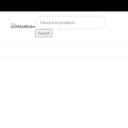
Search
Accessories
Imperdiet mauris a nontin