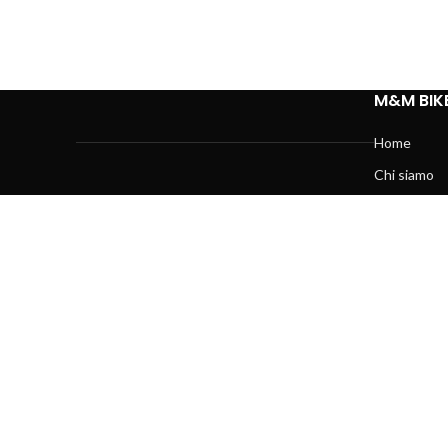
M&M BIK
Home
Chi siamo
Contatti
M&M Bike azienda giovane e dinamica con più di
10 anni di esperienza.
Via delle Querce, 31, 76123 Andria BT
0883 542530
mmbike1.andria@gmail.com
© 2026
M&MBbike
. Tutti i diritti riservati