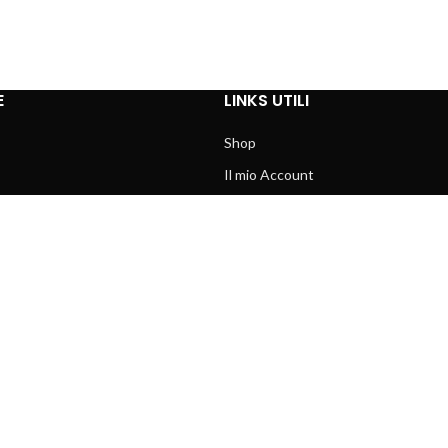
E
LINKS UTILI
Shop
Il mio Account
Lista dei desideri
Ordini