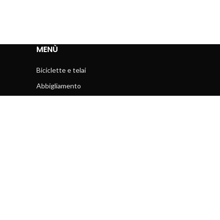
MENÙ
Biciclette e telai
Abbigliamento
Accessori
Attrezzi e manutenzione
Componenti
Usato
Instagram