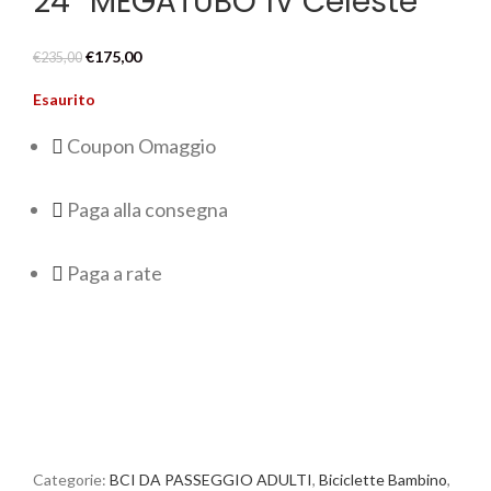
24” MEGATUBO 1V Celeste
Il
Il
€
175,00
€
235,00
prezzo
prezzo
Esaurito
originale
attuale
era:
è:
Coupon Omaggio
€235,00.
€175,00.
Paga alla consegna
Paga a rate
Categorie:
BCI DA PASSEGGIO ADULTI
,
Biciclette Bambino
,