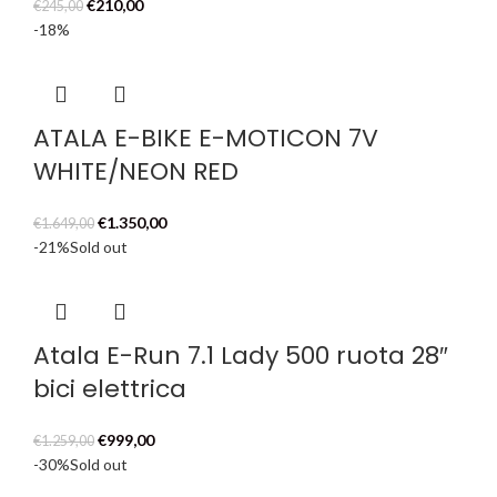
Il
Il
€
210,00
€
245,00
prezzo
prezzo
-18%
originale
attuale
era:
è:
€245,00.
€210,00.
ATALA E-BIKE E-MOTICON 7V
WHITE/NEON RED
Il
Il
€
1.350,00
€
1.649,00
prezzo
prezzo
-21%
Sold out
originale
attuale
era:
è:
€1.649,00.
€1.350,00.
Atala E-Run 7.1 Lady 500 ruota 28″
bici elettrica
Il
Il
€
999,00
€
1.259,00
prezzo
prezzo
-30%
Sold out
originale
attuale