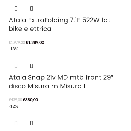
era:
è:
€1.259,00.
€999,00.
Atala ExtraFolding 7.1E 522W fat
bike elettrica
Il
Il
€
1.389,00
€
1.979,00
prezzo
prezzo
-13%
originale
attuale
era:
è:
€1.979,00.
€1.389,00.
Atala Snap 21v MD mtb front 29″
disco Misura m Misura L
Il
Il
€
380,00
€
439,00
prezzo
prezzo
-12%
originale
attuale
era:
è:
€439,00.
€380,00.