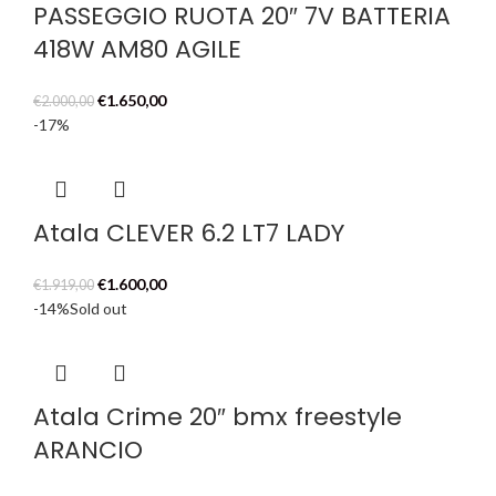
PASSEGGIO RUOTA 20″ 7V BATTERIA
418W AM80 AGILE
Il
Il
€
1.650,00
€
2.000,00
prezzo
prezzo
-17%
originale
attuale
era:
è:
€2.000,00.
€1.650,00.
Atala CLEVER 6.2 LT7 LADY
Il
Il
€
1.600,00
€
1.919,00
prezzo
prezzo
-14%
Sold out
originale
attuale
era:
è:
€1.919,00.
€1.600,00.
Atala Crime 20″ bmx freestyle
ARANCIO