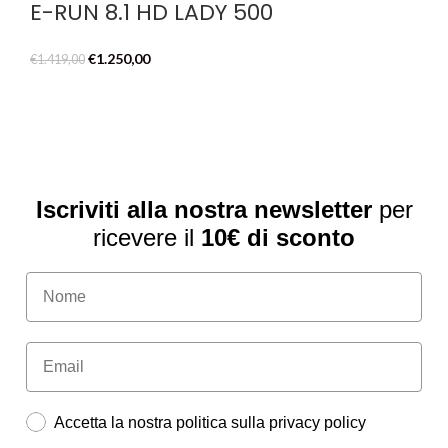
E-RUN 8.1 HD LADY 500
Il
Il
€
1.250,00
€
1.419,00
prezzo
prezzo
originale
attuale
era:
è:
€1.419,00.
€1.250,00.
Iscriviti alla nostra newsletter
per
ricevere il
10€ di sconto
Accetta la nostra politica sulla privacy policy