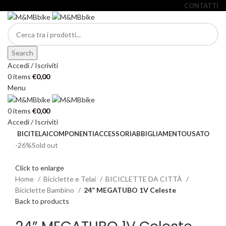
CONTATTI
Search
Accedi / Iscriviti
0
items
€
0,00
Menu
0
items
€
0,00
Accedi / Iscriviti
BICI
TELAI
COMPONENTI
ACCESSORI
ABBIGLIAMENTO
USATO
-26%
Sold out
Click to enlarge
Home
Biciclette e Telai
BICICLETTE DA CITTÀ
Biciclette Bambino
24” MEGATUBO 1V Celeste
Back to products