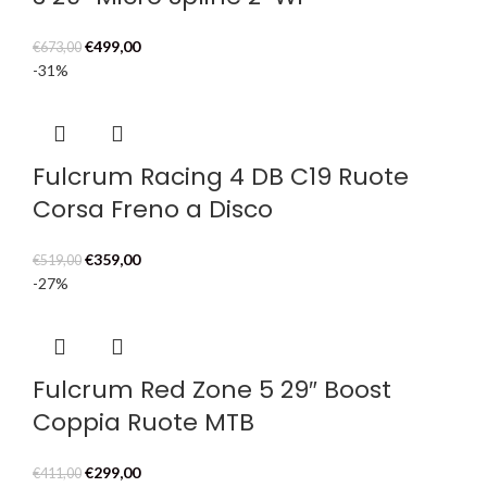
Il
Il
€
499,00
€
673,00
prezzo
prezzo
-31%
originale
attuale
era:
è:
€673,00.
€499,00.
Fulcrum Racing 4 DB C19 Ruote
Corsa Freno a Disco
Il
Il
€
359,00
€
519,00
prezzo
prezzo
-27%
originale
attuale
era:
è:
€519,00.
€359,00.
Fulcrum Red Zone 5 29″ Boost
Coppia Ruote MTB
Il
Il
€
299,00
€
411,00