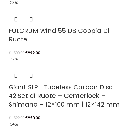
prezzo
prezzo
-23%
originale
attuale
era:
è:
€411,00.
€299,00.
FULCRUM Wind 55 DB Coppia Di
Ruote
Il
Il
€
999,00
€
1.300,00
prezzo
prezzo
-32%
originale
attuale
era:
è:
€1.300,00.
€999,00.
Giant SLR 1 Tubeless Carbon Disc
42 Set di Ruote – Centerlock –
Shimano – 12×100 mm | 12×142 mm
Il
Il
€
950,00
€
1.399,00
prezzo
prezzo
-34%