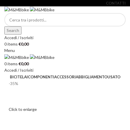
CONTATTI
Search
Accedi / Iscriviti
0
items
€
0,00
Menu
0
items
€
0,00
Accedi / Iscriviti
BICI
TELAI
COMPONENTI
ACCESSORI
ABBIGLIAMENTO
USATO
-35%
Click to enlarge