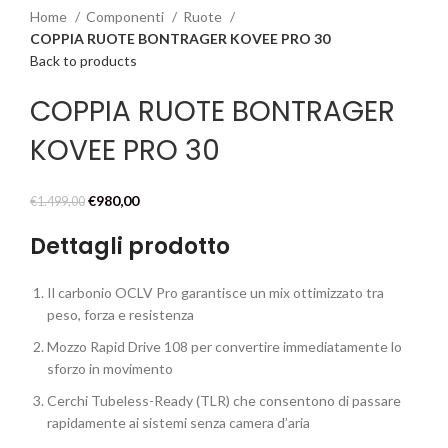
Home
Componenti
Ruote
COPPIA RUOTE BONTRAGER KOVEE PRO 30
Back to products
COPPIA RUOTE BONTRAGER
KOVEE PRO 30
Il
Il
€
980,00
€
1.499,00
prezzo
prezzo
Dettagli prodotto
originale
attuale
era:
è:
€1.499,00.
€980,00.
Il carbonio OCLV Pro garantisce un mix ottimizzato tra
peso, forza e resistenza
Mozzo Rapid Drive 108 per convertire immediatamente lo
sforzo in movimento
Cerchi Tubeless-Ready (TLR) che consentono di passare
rapidamente ai sistemi senza camera d’aria