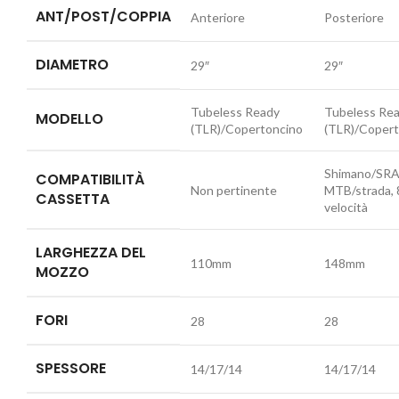
ANT/POST/COPPIA
Anteriore
Posteriore
DIAMETRO
29″
29″
Tubeless Ready
Tubeless Re
MODELLO
(TLR)/Copertoncino
(TLR)/Copert
Shimano/SR
COMPATIBILITÀ
Non pertinente
MTB/strada, 
CASSETTA
velocità
LARGHEZZA DEL
110mm
148mm
MOZZO
FORI
28
28
SPESSORE
14/17/14
14/17/14