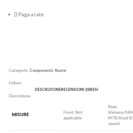
Paga a rate
Categorie:
Componenti
,
Ruote
Follow:
DESCRIZIONE
RECENSIONI (0)
RESI
Descrizione
Rear,
Front, Not
Shimano/SR
MISURE
applicable
MTB/Road 8/
speed