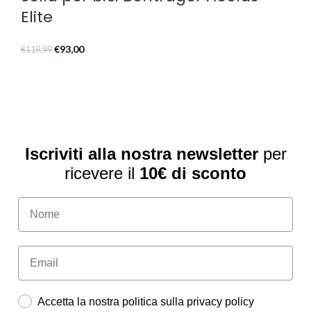
Elite
Il
Il
€
93,00
€
119,99
prezzo
prezzo
originale
attuale
era:
è:
€119,99.
€93,00.
Iscriviti alla nostra newsletter
per
ricevere il
10€ di sconto
Accetta la nostra politica sulla privacy policy