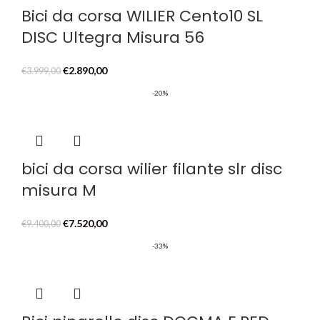
Bici da corsa WILIER Cento10 SL
DISC Ultegra Misura 56
Il
Il
€
2.890,00
€
3.999,00
prezzo
prezzo
-20%
originale
attuale
era:
è:
€3.999,00.
€2.890,00.
bici da corsa wilier filante slr disc
misura M
Il
Il
€
7.520,00
€
9.400,00
prezzo
prezzo
-33%
originale
attuale
era:
è:
€9.400,00.
€7.520,00.