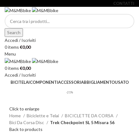
CONTATTI
Search
Accedi / Iscriviti
0
items
€
0,00
Menu
0
items
€
0,00
Accedi / Iscriviti
BICI
TELAI
COMPONENTI
ACCESSORI
ABBIGLIAMENTO
USATO
-21%
Click to enlarge
Home
Biciclette e Telai
BICICLETTE DA CORSA
Bici Da Corsa Disc
Trek Checkpoint SL 5 Misura 56
Back to products