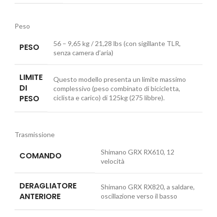
Peso
56 – 9,65 kg / 21,28 lbs (con sigillante TLR,
PESO
senza camera d’aria)
LIMITE
Questo modello presenta un limite massimo
DI
complessivo (peso combinato di bicicletta,
PESO
ciclista e carico) di 125kg (275 libbre).
Trasmissione
Shimano GRX RX610, 12
COMANDO
velocità
DERAGLIATORE
Shimano GRX RX820, a saldare,
ANTERIORE
oscillazione verso il basso