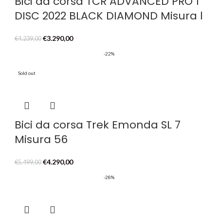
Bici da corsa TCR ADVANCED PRO 1
DISC 2022 BLACK DIAMOND Misura l
Il
Il
€
3.290,00
€
4.239,00
prezzo
prezzo
-22%
originale
attuale
era:
è:
Sold out
€4.239,00.
€3.290,00.
Bici da corsa Trek Emonda SL 7
Misura 56
Il
Il
€
4.290,00
€
5.499,00
prezzo
prezzo
-28%
originale
attuale
era:
è:
€5.499,00.
€4.290,00.