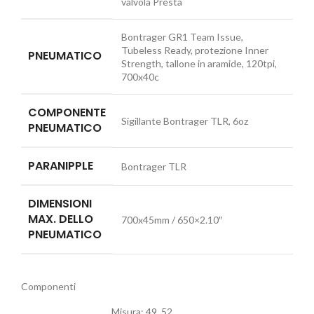
valvola Presta
Bontrager GR1 Team Issue,
Tubeless Ready, protezione Inner
PNEUMATICO
Strength, tallone in aramide, 120tpi,
700x40c
COMPONENTE
Sigillante Bontrager TLR, 6oz
PNEUMATICO
PARANIPPLE
Bontrager TLR
DIMENSIONI
MAX. DELLO
700x45mm / 650×2.10″
PNEUMATICO
Componenti
Misura:
49, 52