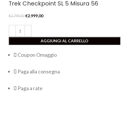
Trek Checkpoint SL 5 Misura 56
Il
Il
€
2.999,00
€
3.799,00
prezzo
prezzo
originale
attuale
era:
è:
€3.799,00.
AGGIUNGI AL CARRELLO
€2.999,00.
Coupon Omaggio
Paga alla consegna
Paga a rate