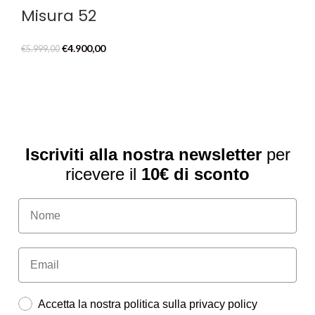
Misura 52
Il
Il
€
4.900,00
€
5.999,00
prezzo
prezzo
originale
attuale
era:
è:
€5.999,00.
€4.900,00.
Iscriviti alla nostra newsletter
per
ricevere il
10€ di sconto
Accetta la nostra politica sulla privacy policy