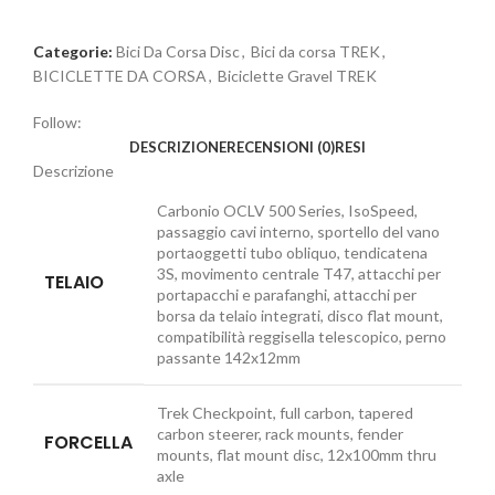
Categorie:
Bici Da Corsa Disc
,
Bici da corsa TREK
,
BICICLETTE DA CORSA
,
Biciclette Gravel TREK
Follow:
DESCRIZIONE
RECENSIONI (0)
RESI
Descrizione
Carbonio OCLV 500 Series, IsoSpeed,
passaggio cavi interno, sportello del vano
portaoggetti tubo obliquo, tendicatena
3S, movimento centrale T47, attacchi per
TELAIO
portapacchi e parafanghi, attacchi per
borsa da telaio integrati, disco flat mount,
compatibilità reggisella telescopico, perno
passante 142x12mm
Trek Checkpoint, full carbon, tapered
carbon steerer, rack mounts, fender
FORCELLA
mounts, flat mount disc, 12x100mm thru
axle