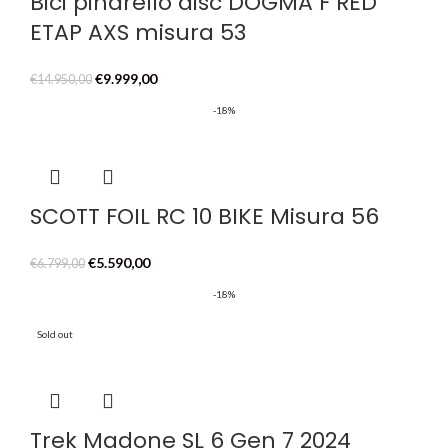
Bici pinarello disc DOGMA F RED
ETAP AXS misura 53
Il
Il
€
9.999,00
€
14.950,00
prezzo
prezzo
-18%
originale
attuale
era:
è:
€14.950,00.
€9.999,00.
SCOTT FOIL RC 10 BIKE Misura 56
Il
Il
€
5.590,00
€
6.799,00
prezzo
prezzo
-18%
originale
attuale
era:
è:
Sold out
€6.799,00.
€5.590,00.
Trek Madone SL 6 Gen 7 2024