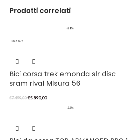
Prodotti correlati
-21%
Sold out
Bici corsa trek emonda slr disc
sram rival Misura 56
Il
Il
€
5.890,00
€
7.499,00
prezzo
prezzo
-22%
originale
attuale
era:
è:
€7.499,00.
€5.890,00.