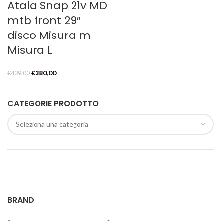
Atala Snap 21v MD
mtb front 29″
disco Misura m
Misura L
Il
Il
€
380,00
€
439,00
prezzo
prezzo
originale
attuale
CATEGORIE PRODOTTO
era:
è:
€439,00.
€380,00.
BRAND