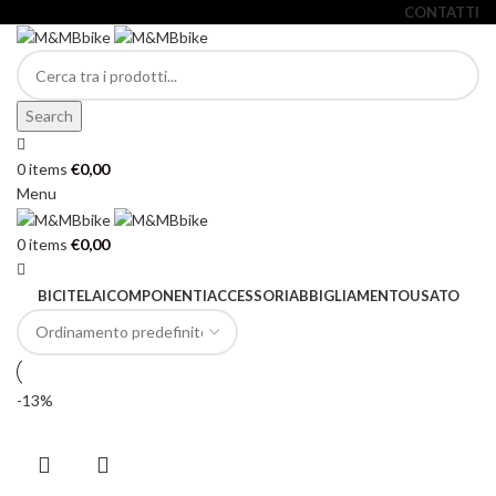
CONTATTI
Search
0
items
€
0,00
Menu
0
items
€
0,00
BICI
TELAI
COMPONENTI
ACCESSORI
ABBIGLIAMENTO
USATO
-13%