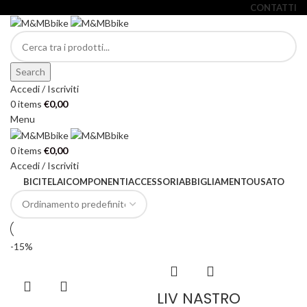
CONTATTI
Search
Accedi / Iscriviti
0
items
€
0,00
Menu
0
items
€
0,00
Accedi / Iscriviti
BICI
TELAI
COMPONENTI
ACCESSORI
ABBIGLIAMENTO
USATO
-15%
LIV NASTRO