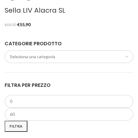
Sella LIV Alacra SL
Il
Il
€
55,90
€
69,90
prezzo
prezzo
originale
attuale
CATEGORIE PRODOTTO
era:
è:
€69,90.
€55,90.
FILTRA PER PREZZO
Prezzo
Prezzo
Min
Max
FILTRA