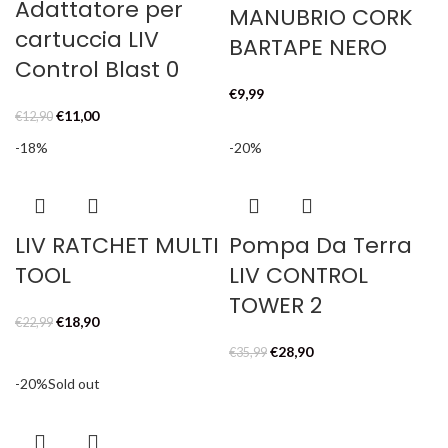
Adattatore per
MANUBRIO CORK
cartuccia LIV
BARTAPE NERO
Control Blast 0
€
9,99
Il
Il
€
11,00
€
12,90
prezzo
prezzo
-18%
-20%
originale
attuale
era:
è:
€12,90.
€11,00.
LIV RATCHET MULTI
Pompa Da Terra
TOOL
LIV CONTROL
TOWER 2
Il
Il
€
18,90
€
22,99
prezzo
prezzo
Il
Il
€
28,90
€
35,99
originale
attuale
prezzo
prezzo
-20%
Sold out
era:
è:
originale
attuale
€22,99.
€18,90.
era:
è:
€35,99.
€28,90.