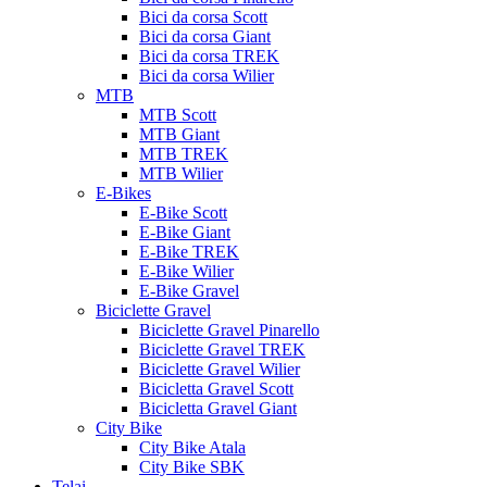
Bici da corsa Scott
Bici da corsa Giant
Bici da corsa TREK
Bici da corsa Wilier
MTB
MTB Scott
MTB Giant
MTB TREK
MTB Wilier
E-Bikes
E-Bike Scott
E-Bike Giant
E-Bike TREK
E-Bike Wilier
E-Bike Gravel
Biciclette Gravel
Biciclette Gravel Pinarello
Biciclette Gravel TREK
Biciclette Gravel Wilier
Bicicletta Gravel Scott
Bicicletta Gravel Giant
City Bike
City Bike Atala
City Bike SBK
Telai