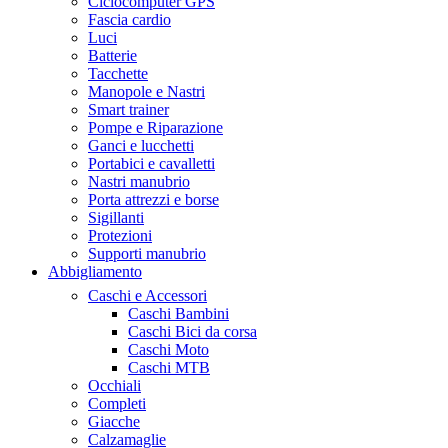
Ciclocomputer GPS
Fascia cardio
Luci
Batterie
Tacchette
Manopole e Nastri
Smart trainer
Pompe e Riparazione
Ganci e lucchetti
Portabici e cavalletti
Nastri manubrio
Porta attrezzi e borse
Sigillanti
Protezioni
Supporti manubrio
Abbigliamento
Caschi e Accessori
Caschi Bambini
Caschi Bici da corsa
Caschi Moto
Caschi MTB
Occhiali
Completi
Giacche
Calzamaglie