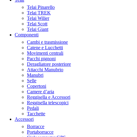
Telai Pinarello
Telai TREK
Telai Wilier
Telai Scott
Telai Giant
Componenti
Cambi e trasmissione
Catene e Lucchetti
Movimenti centrali
Pacchi pignoni
Deragliatore posteriore
Attacchi Manubrio
Manubri
Selle
Copertoni
Camere d’aria
Reggisella e Accessori
Reggisella telescopici
Pedali
Tacchette
Accessori
Borracce
Portaborracce