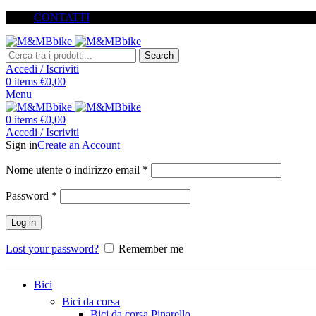
CONTATTI
Search
Accedi / Iscriviti
0
items
€
0,00
Menu
0
items
€
0,00
Accedi / Iscriviti
Sign in
Create an Account
Nome utente o indirizzo email
*
Password
*
Log in
Lost your password?
Remember me
Bici
Bici da corsa
Bici da corsa Pinarello