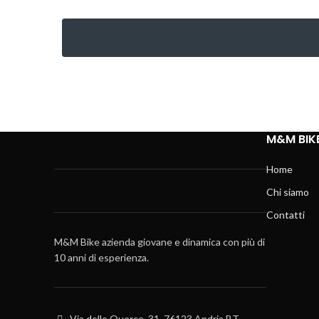
M&M BIK
Home
Chi siamo
Contatti
M&M Bike azienda giovane e dinamica con più di
10 anni di esperienza.
Via delle Querce, 31, 76123 Andria BT