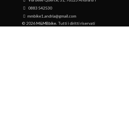
0883 542530
mmbike1.andria@gmail.com
© 2026
M&MBbike
. Tutti i diritti riservati