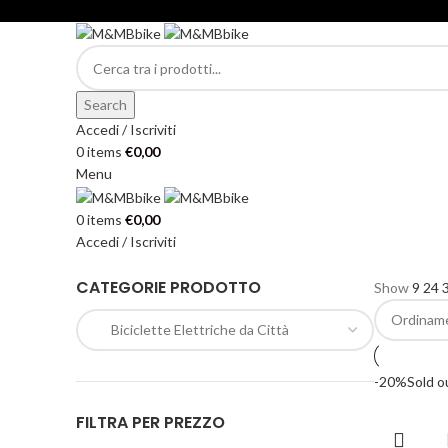
Search
Accedi / Iscriviti
0
items
€
0,00
Menu
0
items
€
0,00
Accedi / Iscriviti
CATEGORIE PRODOTTO
Show
9
24
-20%
Sold o
FILTRA PER PREZZO