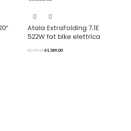
era:
è:
€1.259,00.
€999,00.
20″
Atala ExtraFolding 7.1E
522W fat bike elettrica
Il
Il
€
1.389,00
€
1.979,00
prezzo
prezzo
originale
attuale
era:
è:
€1.979,00.
€1.389,00.