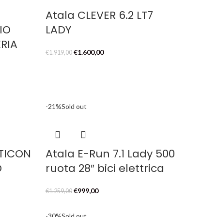
Atala CLEVER 6.2 LT7
IO
LADY
ERIA
Il
Il
€
1.600,00
€
1.919,00
prezzo
prezzo
originale
attuale
era:
è:
€1.919,00.
€1.600,00.
-21%
Sold out
OTICON
Atala E-Run 7.1 Lady 500
D
ruota 28″ bici elettrica
Il
Il
€
999,00
€
1.259,00
prezzo
prezzo
originale
attuale
-30%
Sold out