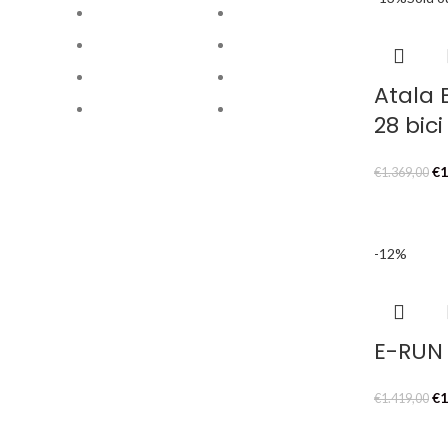
er
€1
Atala 
28 bici
Il
€
1
€
1.369,00
pr
or
er
-12%
€1
E-RUN 
Il
€
1
€
1.419,00
pr
or