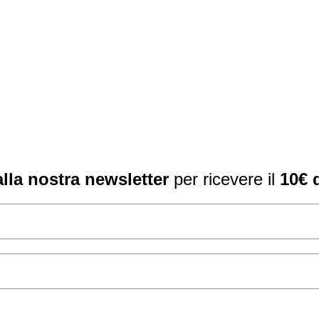
a:
è:
.419,00.
€1.250,00.
 alla nostra newsletter
per ricevere il
10€ 