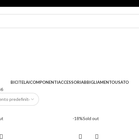
BICI
TELAI
COMPONENTI
ACCESSORI
ABBIGLIAMENTO
USATO
36
ut
-18%
Sold out