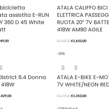
bicicletta
ATALA CALIFFO BICI
ta assistita E-RUN
ELETTRICA PASSEGG
DY 360 D 45 White
RUOTA 20″ 7V BATT
tt
418W AM80 AGILE
Il
Il
Il
49,00
€
1.650,00
€
2.000,00
ezzo
prezzo
prezzo
prezzo
iginale
attuale
originale
attuale
-18%
a:
è:
era:
è:
.189,00.
€949,00.
€2.000,00.
€1.650,00.
District 6.4 Donna
ATALA E-BIKE E-M
 418W
7V WHITE/NEON RE
Il
Il
Il
.429,00
€
1.350,00
€
1.649,00
ezzo
prezzo
prezzo
prezzo
iginale
attuale
originale
attuale
ut
-22%
Sold out