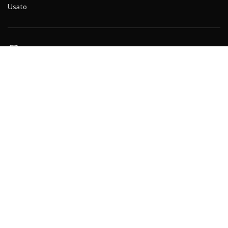
Usato
Instagram
© 2026
M&MBbike
. Tutti i diritti riservati
Facebook
Instagram