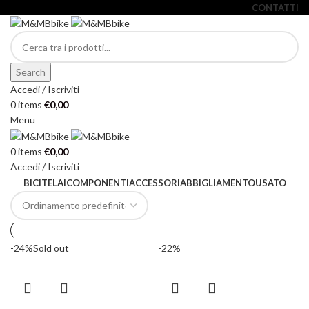
CONTATTI
Search
Accedi / Iscriviti
0
items
€
0,00
Menu
0
items
€
0,00
Accedi / Iscriviti
BICI
TELAI
COMPONENTI
ACCESSORI
ABBIGLIAMENTO
USATO
-24%
Sold out
-22%